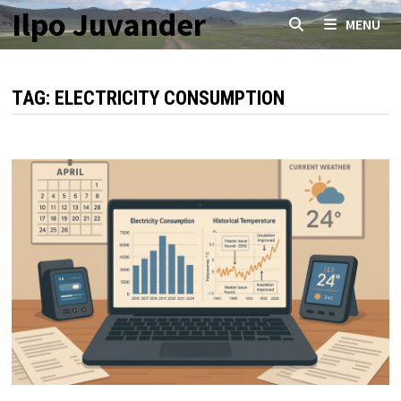
Skip
Ilpo Juvander
MENU
to
content
TAG:
ELECTRICITY CONSUMPTION