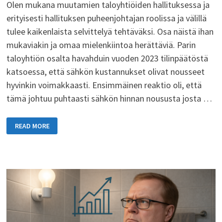
Olen mukana muutamien taloyhtiöiden hallituksessa ja
erityisesti hallituksen puheenjohtajan roolissa ja välillä
tulee kaikenlaista selvittelyä tehtäväksi. Osa näistä ihan
mukaviakin ja omaa mielenkiintoa herättäviä. Parin
taloyhtiön osalta havahduin vuoden 2023 tilinpäätöstä
katsoessa, että sähkön kustannukset olivat nousseet
hyvinkin voimakkaasti. Ensimmäinen reaktio oli, että
tämä johtuu puhtaasti sähkön hinnan noususta josta …
TALOYHTIÖN
READ MORE
SÄHKÖNKULUTUKSEN
NOUSUN
SELVITTELYJÄ