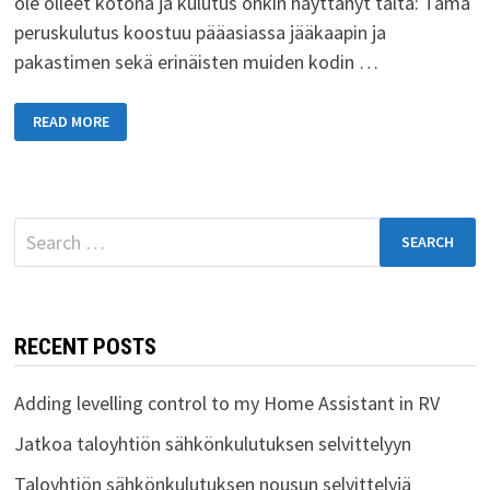
ole olleet kotona ja kulutus onkin näyttänyt tältä: Tämä
peruskulutus koostuu pääasiassa jääkaapin ja
pakastimen sekä erinäisten muiden kodin …
KYLPYHUONEEN
READ MORE
LATTIALÄMMITYKSEN
VAIKUTUS
SÄHKÖNKULUTUKSEEN
Search
for:
RECENT POSTS
Adding levelling control to my Home Assistant in RV
Jatkoa taloyhtiön sähkönkulutuksen selvittelyyn
Taloyhtiön sähkönkulutuksen nousun selvittelyjä