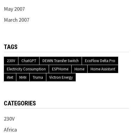
May 2007
March 2007
TAGS
230V
ChatGPT
DEWIN Transfer Switch
EcoFlow Delta Pro
Electricity Consumption
ESPHome
Home
Home Assistant
iNet
MAN
Truma
Victron Energy
CATEGORIES
230V
Africa