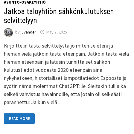
ASUNTO-OSAKEYHTIÖ
Jatkoa taloyhtiön sähkönkulutuksen
selvittelyyn
by
juvander
May 7, 2025
Kirjoittelin tästä selvittelystä jo miten se eteni ja
hieman vielä jatkoin tästä eteenpäin. Jatkoin tästä vielä
hieman eteenpäin ja latasin tunnittaiset sähkön
kulutustiedot vuodesta 2020 eteenpäin aina
nykyhetkeen, historialliset lämpötilatiedot Espoosta ja
syötin nämä molemmat ChatGPT:lle. Sieltäkin tuli aika
selkeä vahvistus havainnoille, että jotain oli selkeästi
parannettu: Ja kun vielä …
JATKOA
READ MORE
TALOYHTIÖN
SÄHKÖNKULUTUKSEN
SELVITTELYYN