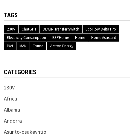
TAGS
230V
ChatGPT
DEWIN Transfer Switch
EcoFlow Delta Pro
Electricity Consumption
ESPHome
Home
Home Assistant
iNet
MAN
Truma
Victron Energy
CATEGORIES
230V
Africa
Albania
Andorra
Asunto-osakeyhtiö