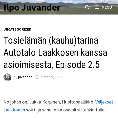
Skip
Ilpo Juvander
MENU
to
content
UNCATEGORIZED
Tosielämän (kauhu)tarina
Autotalo Laakkosen kanssa
asioimisesta, Episode 2.5
by
juvander
March 9, 2007
No johan on, Jukka Korpinen, Huoltopäällikkö,
Veljekset
Laakkonen
soitti ja sanoi että osa oli sittenkin tullut!