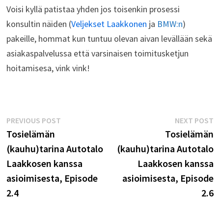
Voisi kyllä patistaa yhden jos toisenkin prosessi
konsultin näiden (
Veljekset Laakkonen
ja
BMW:n
)
pakeille, hommat kun tuntuu olevan aivan levällään sekä
asiakaspalvelussa että varsinaisen toimitusketjun
hoitamisesa, vink vink!
Post
Previous
N
PREVIOUS POST
NEXT POST
post:
p
Tosielämän
Tosielämän
navigation
(kauhu)tarina Autotalo
(kauhu)tarina Autotalo
Laakkosen kanssa
Laakkosen kanssa
asioimisesta, Episode
asioimisesta, Episode
2.4
2.6